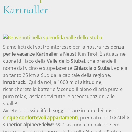
Kartnaller
Siamo lieti del vostro interesse per la nostra
residenza
per le vacanze Kartnaller
a
Neustift
in Tirol! È situata nel
cuore idilliaco della
Valle dello Stubai
, che prende il
nome dal vicino e stupefacente
Ghiacciaio Stubai
, ed è a
soltanto 25 km a Sud dalla capitale della regione,
Innsbruck
. Qui da noi, a 1000 m di altitudine,
ricaricherete le batterie facendo il pieno di aria pura e
puro relax, lasciandovi tutte le preoccupazioni alle
spalle!
Avrete la possibilità di soggiornare in uno dei nostri
cinque confortevoli appartamenti
, premiati con
tre stelle
superior alpine/Edelweiss
. Ciascuno con balcone e/o
terrazza e una vista mozzafiato sulle Alpi dello Stubai,