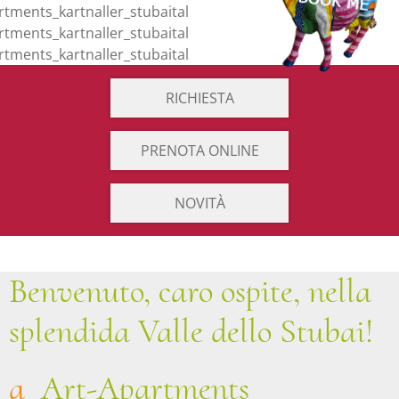
RICHIESTA
PRENOTA ONLINE
NOVITÀ
Benvenuto, caro ospite, nella
splendida Valle dello Stubai!
a
Art-Apartments