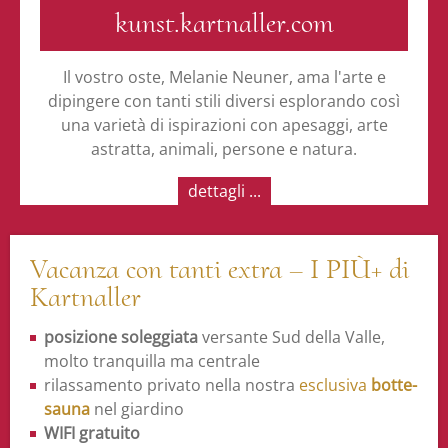
kunst.kartnaller.com
Il vostro oste, Melanie Neuner, ama l'arte e
dipingere con tanti stili diversi esplorando così
una varietà di ispirazioni con apesaggi, arte
astratta, animali, persone e natura.
dettagli ...
Vacanza con tanti extra – I PIÙ+ di
Kartnaller
posizione soleggiata
versante Sud della Valle,
molto tranquilla ma centrale
rilassamento privato nella nostra
esclusiva
botte-
sauna
nel giardino
WIFI gratuito