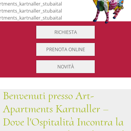
RICHIESTA
PRENOTA ONLINE
NOVITÀ
Benvenuti presso Art-
Apartments Kartnaller –
Dove l'Ospitalità Incontra la