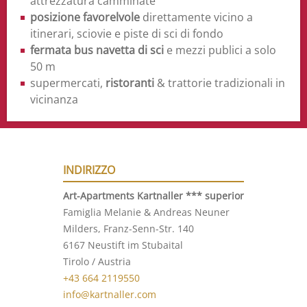
attrezzatura camminate
posizione favorelvole
direttamente vicino a
itinerari, sciovie e piste di sci di fondo
fermata bus navetta di sci
e mezzi publici a solo
50 m
supermercati,
ristoranti
& trattorie tradizionali in
vicinanza
INDIRIZZO
Art-Apartments Kartnaller ***
superior
Famiglia Melanie & Andreas Neuner
Milders, Franz-Senn-Str. 140
6167 Neustift im Stubaital
Tirolo / Austria
+43 664 2119550
info@kartnaller.com