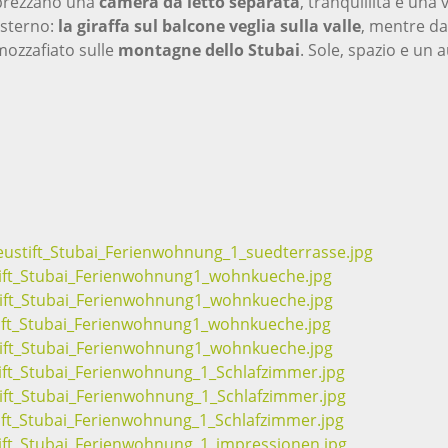
pprezzano una
camera da letto separata
, tranquillità e una 
esterno:
la giraffa sul balcone veglia sulla valle
, mentre da
mozzafiato sulle
montagne dello Stubai
. Sole, spazio e un 