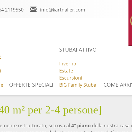
64 2119550
info@kartnaller.com
ou Tube
Meteo
STUBAI ATTIVO
E
Inverno
i
Estate
PRENOTA ONLINE
NOVITÀ
Escursioni
OFFERTE SPECIALI
COME ARRI
ne
BIG Family Stubai
40 m² per 2-4 persone]
temente ristrutturato, si trova al
4° piano
della nostra casa d