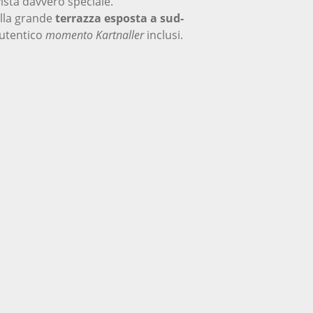
vista davvero speciale.
lla grande
terrazza esposta a sud-
autentico
momento Kartnaller
inclusi.