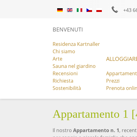
+43 6
foto
Facebook
Instagram
Y
BENVENUTI
Residenza Kartnaller
Chi siamo
ALLOGGIAR
Arte
Sauna nel giardino
Recensioni
Appartament
RICHIESTA
Richiesta
Prezzi
Sostenibilità
Prenota onli
Appartamento 1 [
Il nostro
Appartamento n. 1
, recen